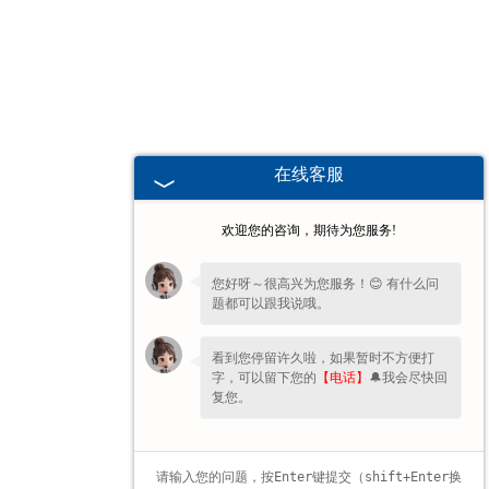
广东高校、职业技术院校教学
挂图
-
广东生科类
在线客服
-
广东畜牧养殖
欢迎您的咨询，期待为您服务!
-
广东病虫害
您好呀～很高兴为您服务！😊 有什么问
题都可以跟我说哦。
-
广东医学教学
看到您停留许久啦，如果暂时不方便打
-
广东传统医学类
字，可以留下您的
【电话】
🔔我会尽快回
复您。
-
广东中小学教学挂图
-
广东中小学教学投影片