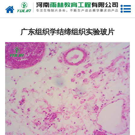
网站首页
广东生物玻片
广东组织学结缔组织实验玻片
-
广东植物切片
-
广东中草药切片
-
广东植物病理装片
-
广东动物切片
-
广东微生物切片
-
广东组织胚胎切片
-
广东人体病理切片