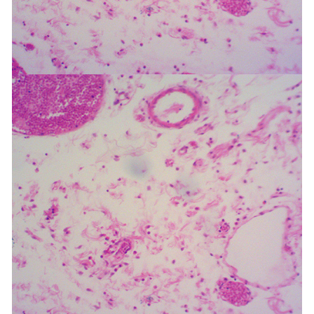
-
广东寄生虫切片
广东生物标本类
-
广东植物浸制标本
-
广东动植物包埋标本
-
广东腊叶标本
-
广东昆虫标本
-
广东动物剥制标本
-
广东中草药标本
-
广东畜牧兽医宏观标本