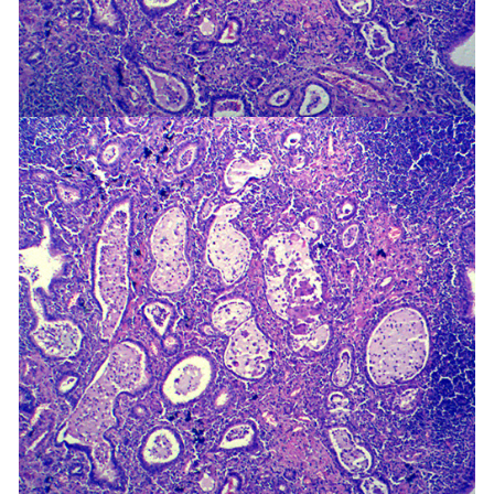
-
广东寄生虫切片
广东生物标本类
-
广东植物浸制标本
-
广东动植物包埋标本
-
广东腊叶标本
-
广东昆虫标本
-
广东动物剥制标本
-
广东中草药标本
-
广东畜牧兽医宏观标本