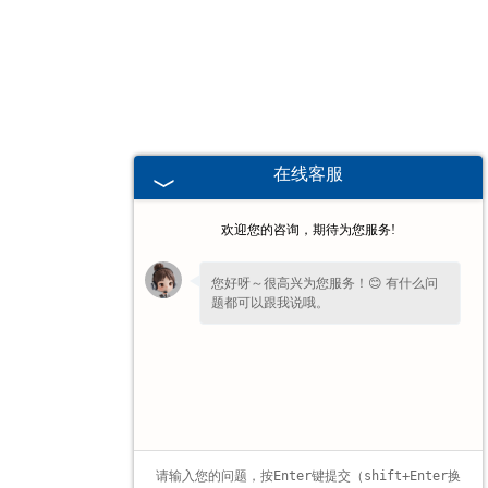
广东高校、职业技术院校教学
挂图
-
广东生科类
在线客服
-
广东畜牧养殖
欢迎您的咨询，期待为您服务!
-
广东病虫害
您好呀～很高兴为您服务！😊 有什么问
题都可以跟我说哦。
-
广东医学教学
-
广东传统医学类
-
广东中小学教学挂图
-
广东中小学教学投影片