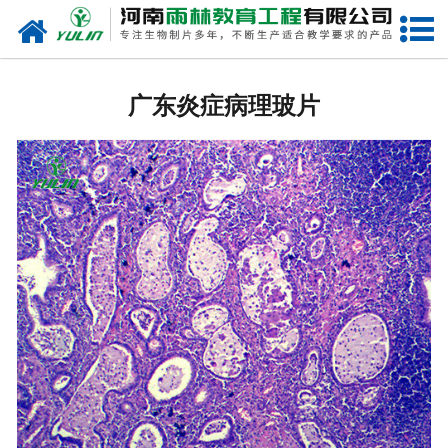
网站首页
广东生物玻片
广东炎症病理玻片
-
广东植物切片
-
广东中草药切片
-
广东植物病理装片
-
广东动物切片
-
广东微生物切片
-
广东组织胚胎切片
-
广东人体病理切片