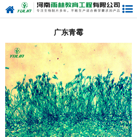
网站首页
广东生物玻片
广东青霉
-
广东植物切片
-
广东中草药切片
-
广东植物病理装片
-
广东动物切片
-
广东微生物切片
-
广东组织胚胎切片
-
广东人体病理切片