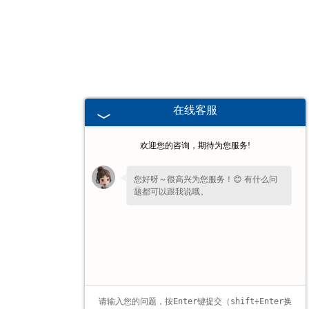
广东高校、职业技术院校教学
挂图
-
广东生科类
在线客服
-
广东畜牧养殖
欢迎您的咨询，期待为您服务!
-
广东病虫害
您好呀～很高兴为您服务！😊 有什么问
题都可以跟我说哦。
-
广东医学教学
-
广东传统医学类
-
广东中小学教学挂图
-
广东中小学教学投影片