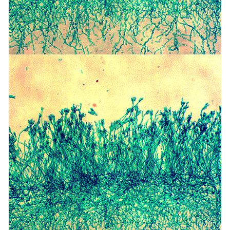
-
广东寄生虫切片
广东生物标本类
-
广东植物浸制标本
-
广东动植物包埋标本
-
广东腊叶标本
-
广东昆虫标本
-
广东动物剥制标本
-
广东中草药标本
-
广东畜牧兽医宏观标本