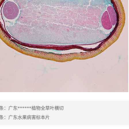
条：
广东******植物全草叶横切
条：
广东水果病害标本片