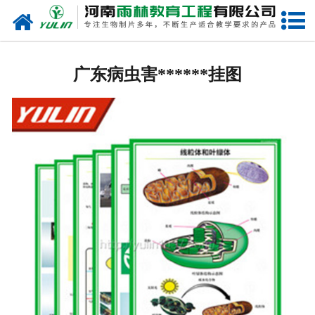
网站首页
广东生物玻片
广东病虫害******挂图
-
广东植物切片
-
广东中草药切片
-
广东植物病理装片
-
广东动物切片
-
广东微生物切片
-
广东组织胚胎切片
-
广东人体病理切片