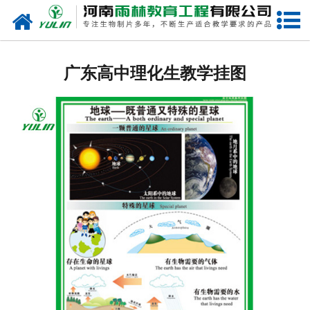
网站首页
广东生物玻片
广东高中理化生教学挂图
-
广东植物切片
-
广东中草药切片
-
广东植物病理装片
-
广东动物切片
-
广东微生物切片
-
广东组织胚胎切片
-
广东人体病理切片