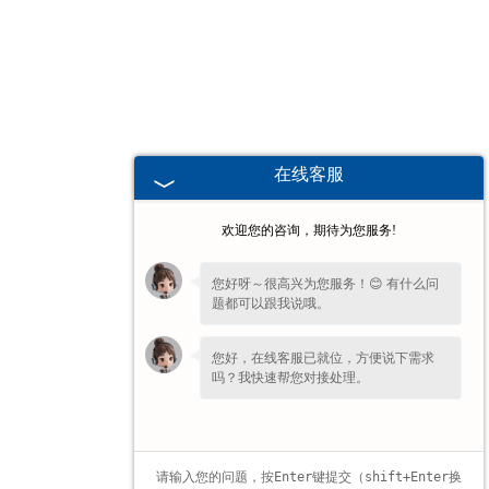
广东高校、职业技术院校教学
挂图
-
广东生科类
在线客服
-
广东畜牧养殖
欢迎您的咨询，期待为您服务!
-
广东病虫害
您好呀～很高兴为您服务！😊 有什么问
题都可以跟我说哦。
-
广东医学教学
您好，在线客服已就位，方便说下需求
-
广东传统医学类
吗？我快速帮您对接处理。
-
广东中小学教学挂图
-
广东中小学教学投影片