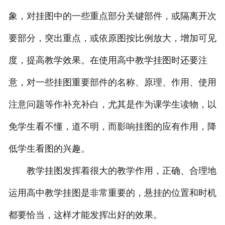
象，对挂图中的一些重点部分关键部件，或隔离开次
-
广东动物骨骼标本
要部分，突出重点，或依原图按比例放大，增加可见
-
广东组织胚胎标本
度，提高教学效果。在使用高中教学挂图时还要注
-
广东岩石矿物标本
意，对一些挂图重要部件的名称、原理、作用、使用
-
广东解剖塑化标本
注意问题等作补充补白，尤其是作为课学生读物，以
免学生看不懂，道不明，而影响挂图的应有作用，降
-
广东植物标本
低学生看图的兴趣。
-
广东植物原色覆膜标本
教学挂图发挥着很大的教学作用，正确、合理地
广东实验仪器
运用高中教学挂图是非常重要的，悬挂的位置和时机
-
广东显微镜
都要恰当，这样才能发挥出好的效果。