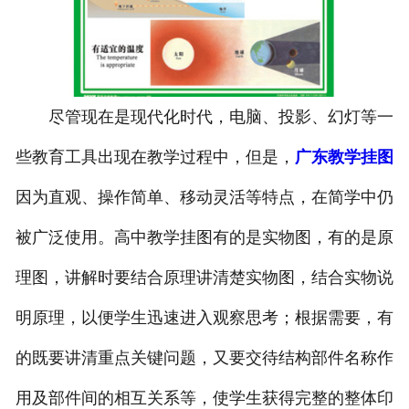
-
广东寄生虫切片
广东生物标本类
尽管现在是现代化时代，电脑、投影、幻灯等一
-
广东植物浸制标本
些教育工具出现在教学过程中，但是，
广东教学挂图
-
广东动植物包埋标本
因为直观、操作简单、移动灵活等特点，在简学中仍
-
广东腊叶标本
被广泛使用。高中教学挂图有的是实物图，有的是原
-
广东昆虫标本
理图，讲解时要结合原理讲清楚实物图，结合实物说
-
广东动物剥制标本
明原理，以便学生迅速进入观察思考；根据需要，有
的既要讲清重点关键问题，又要交待结构部件名称作
-
广东中草药标本
用及部件间的相互关系等，使学生获得完整的整体印
-
广东畜牧兽医宏观标本