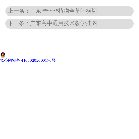
-
广东切片机与切片刀
上一条：广东******植物全草叶横切
-
广东切片盒
下一条：广东高中通用技术教学挂图
-
广东标本制作采集工具
-
广东微生物菌种
豫公网安备 41070202000176号
广东教学模型
-
广东骨骼模型
-
广东器官模型
-
广东医学教学模型
-
广东口腔教学模型