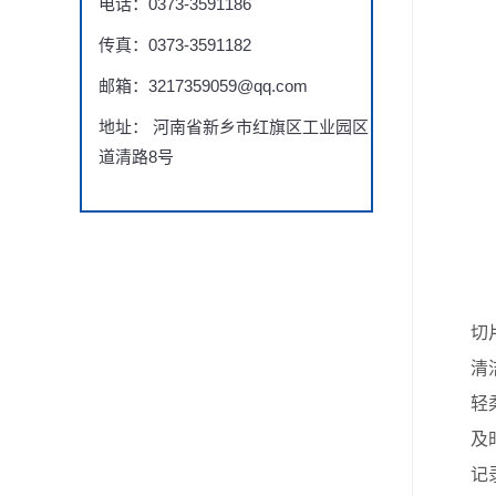
电话：0373-3591186
传真：0373-3591182
邮箱：3217359059@qq.com
地址： 河南省新乡市红旗区工业园区
道清路8号
切片速
清洁工
轻柔操
及时保
记录标