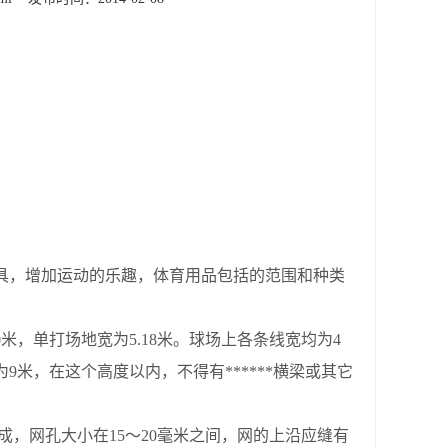
具，增加运动的乐趣，体育用品包括的范围和种类
0
米，单打场地宽为
5.18
米。球场上各条线宽均为
4
为
9
米，在这个高度以内，不得有******横梁或其它
制成，网孔大小在
15
～
20
毫米之间，网的上沿应缝有