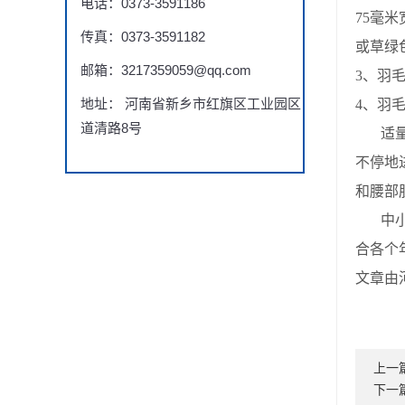
电话：0373-3591186
75
毫米
传真：0373-3591182
或草绿
邮箱：3217359059@qq.com
3
、羽
地址： 河南省新乡市红旗区工业园区
4
、羽
道清路8号
适
不停地
和腰部
中
合各个
文章由河
上一
下一