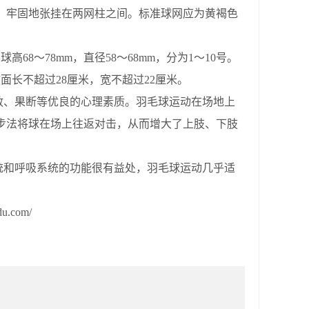
，牢固地张挂在两网柱之间。标准球网应为黄褐色
。
，球高
68
～
78mm
，直径
58
～
68mm
，分为
1
～
10
号。
弦面长不超过
28
厘米，宽不超过
22
厘米。
敢、果断等优良的心理素质。羽毛球运动在场地上
步法将球在场上往返对击，从而增大了上肢、下肢
统和呼吸系统的功能很有益处，羽毛球运动几乎适
.com/