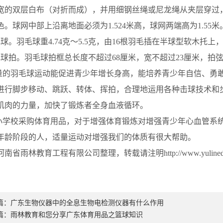
宽的双层白布（对折而成），并用细钢丝绳或尼龙绳从夹层穿过
色。球网中部上沿离地面必须为
1.524
米高，球网两端高为
1.55
米
毛球。羽毛球重
4.74
克～
5.5
克，由
16
根羽毛插在半球型软木托上
毛球拍。羽毛球拍框总长度不超过
68
厘米，宽不超过
23
厘米，拍
量的羽毛球运动能促进青少年增长身高，能培养青少年自信、勇
进行脚步移动、跳跃、转体、挥拍，合理地运用各种击球技术和
肌肉的力量，加快了锻炼者全身血液循环。
小学校采购体育用品，对于增强体育锻炼对增强青少年心血管系
年龄阶段的人，适量运动对增强我们的体质有很大帮助。
南省雨林教育工程有限公司整理，转载请注明http://www.yulinedu
篇：
广东生物仪器中的全息生物电检测仪器有什么作用
篇：
雨林教育和您分享广东体育用品之篮球知识