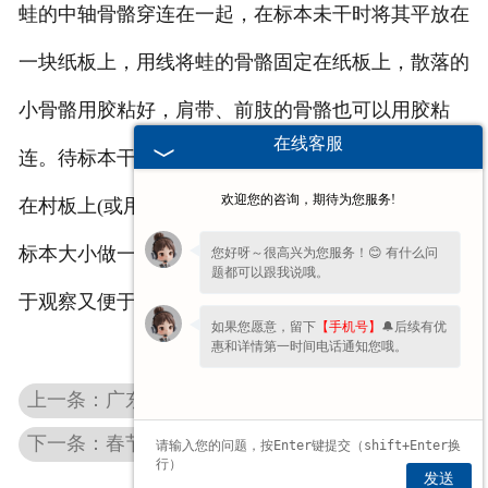
蛙的中轴骨骼穿连在一起，在标本未干时将其平放在
一块纸板上，用线将蛙的骨骼固定在纸板上，散落的
小骨骼用胶粘好，肩带、前肢的骨骼也可以用胶粘
在线客服
连。待标本干透后从纸板上取下，将骨架用铅丝固定
欢迎您的咨询，期待为您服务!
在村板上(或用胶粘在玻璃板上)。如果有条件，根据
标本大小做一个双恧骥璃盒，将标本固定其中，既便
您好呀～很高兴为您服务！😊 有什么问
题都可以跟我说哦。
于观察又便于保存。
如果您愿意，留下
【手机号】
🔔后续有优
惠和详情第一时间电话通知您哦。
上一条：广东蚯蚓横切制片在制作前的准备
下一条：春节放假通知
发送