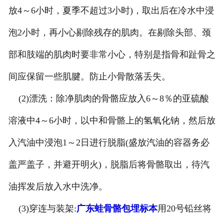
放4～6小时，夏季不超过3小时)，取出后在冷水中浸
泡2小时，再小心剔除残存的肌肉。在剔除头部、颈
部和肢端的肌肉时要非常小心，特别是指骨和趾骨之
间应保留一些肌腱。防止小骨散落丢失。
(2)漂洗：除净肌肉的骨骼应放入6～8％的亚硫酸
溶液中4～6小时，以中和骨骼上的氢氧化钠，然后放
入汽油中浸泡1～2日进行脱脂(盛放汽油的容器务必
盖严盖子，并避开明火)，脱脂后将骨骼取出，待汽
油挥发后放入水中洗净。
(3)穿连与装架:
广东蛙骨骼包埋标本
用20号铅丝将