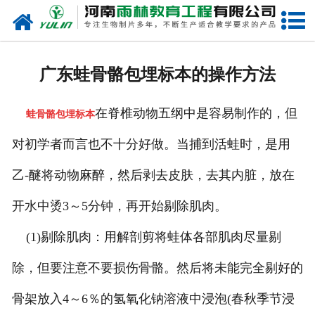
网站首页
关于我们
广东蛙骨骼包埋标本的操作方法
产品中心
在脊椎动物五纲中是容易制作的，但
蛙骨骼包埋标本
新闻中心
对初学者而言也不十分好做。当捕到活蛙时，是用
在线商城
乙-醚将动物麻醉，然后剥去皮肤，去其内脏，放在
联系我们
开水中烫3～5分钟，再开始剔除肌肉。
(1)剔除肌肉：用解剖剪将蛙体各部肌肉尽量剔
除，但要注意不要损伤骨骼。然后将未能完全剔好的
骨架放入4～6％的氢氧化钠溶液中浸泡(春秋季节浸