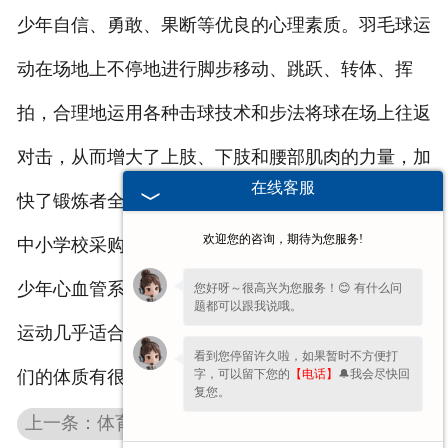
少年自信、勇敢、果断等优良的心理素质。羽毛球运
动在场地上不停地进行脚步移动、跳跃、转体、挥
拍，合理地运用各种击球技术和步法将球在场上往返
对击，从而增大了上肢、下肢和腰部肌肉的力量，加
在线客服
快了锻炼者全身血液循环。
欢迎您的咨询，期待为您服务!
中小学校采购体育用品，对于增强体育锻炼对增强青
少年心血管系统和呼吸系统的功能很有益处，羽毛球
您好呀～很高兴为您服务！😊 有什么问
题都可以跟我说哦。
运动几乎适合各个年龄阶段的人，适量运动对增强我
看到您停留许久啦，如果暂时不方便打
字，可以留下您的
【电话】
🔔我会尽快回
们的体质有很大帮助。
复您。
上一条：体育用品之篮球运动健身安全常识