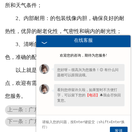
所和天气条件；
2、内部耐用：的包装线像内胆，确保良好的耐
热性，优异的耐老化性，气密性和碗内的耐光性；
在线客服
3、清晰的图案：设计、清晰的印刷，明亮的颜
欢迎您的咨询，期待为您服务!
色，准确的配色，穿能力强和良好的耐光性。
以上就是雨林教育为大家介绍的定制足球的特
您好呀～很高兴为您服务！😊 有什么问
题都可以跟我说哦。
点，欢迎有需要的客户来图来样定制，我们将竭诚为
看到您停留许久啦，如果暂时不方便打
字，可以留下您的
【电话】
🔔我会尽快回
您服务。
复您。
上一条：广东学生专用足球|给孩子一个健康欢乐的假期
下一条：广东儿童足球批发|让孩子的智力、体力、团队意识统统提升！
发送