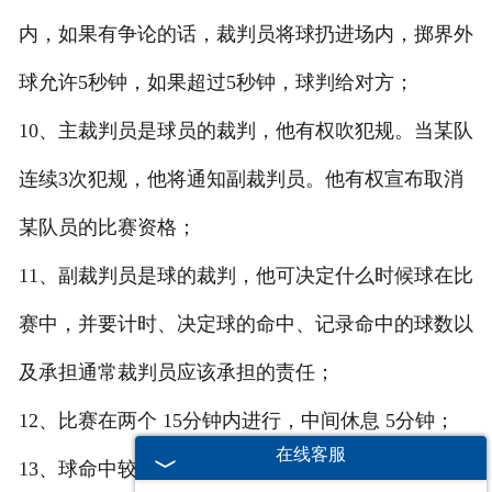
内，如果有争论的话，裁判员将球扔进场内，掷界外
球允许
5
秒钟，如果超过
5
秒钟，球判给对方；
10
、主裁判员是球员的裁判，他有权吹犯规。当某队
连续
3
次犯规，他将通知副裁判员。他有权宣布取消
某队员的比赛资格；
11
、副裁判员是球的裁判，他可决定什么时候球在比
赛中，并要计时、决定球的命中、记录命中的球数以
及承担通常裁判员应该承担的责任；
12
、比赛在两个
15
分钟内进行，中间休息
5
分钟；
在线客服
13
、球命中较多的一方获胜，如果平局，经双方队长