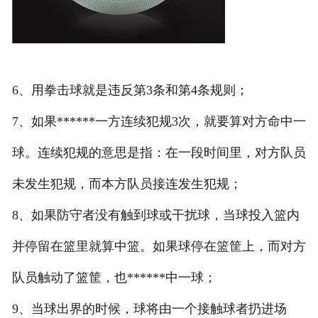
6
、用拳击球就是违反第
3
条和第
4
条规则；
7
、如果******一方连续犯规
3
次，就要算对方命中一
球。连续犯规的意思是指：在一段时间里，对方队员
未发生犯规，而本方队员接连发生犯规；
8
、如果防守者没有触到球或干扰球，当球投入篮内
并停留在篮里就算中篮。如果球停在篮筐上，而对方
队员触动了篮筐，也******中一球；
9
、当球出界的时候，球将由一个接触球者扔进场