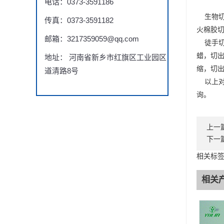
电话：0373-3591186
生物切
传真：0373-3591182
火棉胶
邮箱：3217359059@qq.com
徒手切
蜡，切
地址： 河南省新乡市红旗区工业园区
缩，切
道清路8号
以上对
询。
上一
下一
相关标
相关