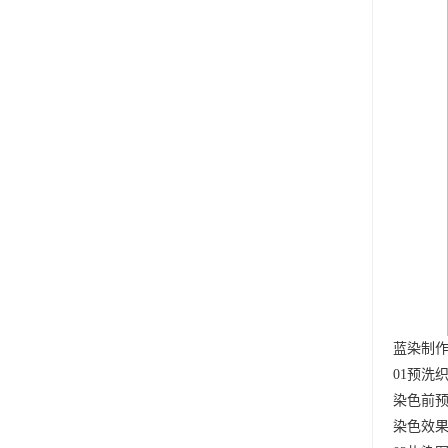
蓝染制
01预洗
染色前预
染色效