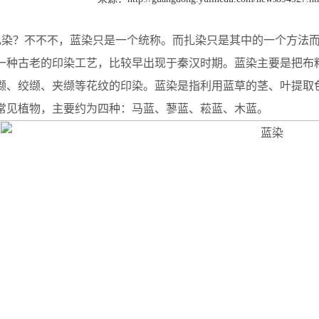
扎染？不不不，蓝染只是一个统称。而扎染只是其中的一个方法
一种古老的印染工艺，比较早出现于秦汉时期。蓝染主要是把布
缬、绞缬、夹缬等花纹的印染。蓝染是指利用蓝草的茎、叶提取
常见植物，主要约为四种：马蓝、蓼蓝、菘蓝、木蓝。