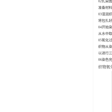
02扎染
准备材
03湿润
将包扎
04开始
从水中取
05氧化
织物从
以进行
06染色
织物氧