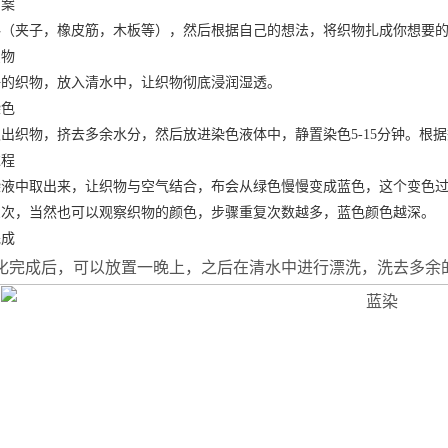
图案
料（夹子，橡皮筋，木板等），然后根据自己的想法，将织物扎成你想要
织物
好的织物，放入清水中，让织物彻底浸润湿透。
染色
出织物，挤去多余水分，然后放进染色液体中，静置染色5-15分钟。根
过程
染液中取出来，让织物与空气结合，布会从绿色慢慢变成蓝色，这个变色
三次，当然也可以观察织物的颜色，步骤重复次数越多，蓝色颜色越深。
完成
化完成后，可以放置一晚上，之后在清水中进行漂洗，洗去多余