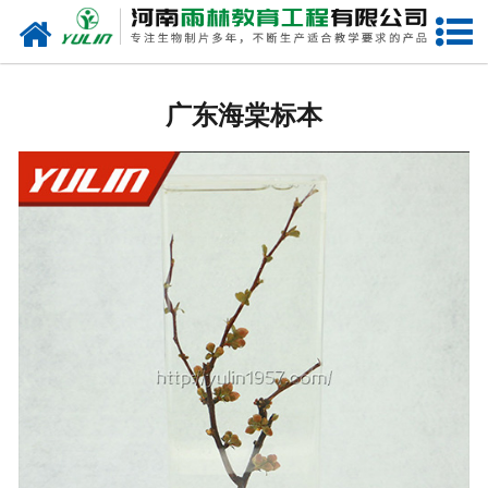
网站首页
广东生物玻片
广东海棠标本
-
广东植物切片
-
广东中草药切片
-
广东植物病理装片
-
广东动物切片
-
广东微生物切片
-
广东组织胚胎切片
-
广东人体病理切片