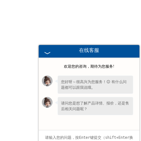
广东高校、职业技术院校教学
挂图
-
广东生科类
在线客服
-
广东畜牧养殖
欢迎您的咨询，期待为您服务!
-
广东病虫害
您好呀～很高兴为您服务！😊 有什么问
题都可以跟我说哦。
-
广东医学教学
请问您是想了解产品详情、报价，还是售
-
广东传统医学类
后相关问题呢？
-
广东中小学教学挂图
-
广东中小学教学投影片