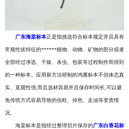
-
广东寄生虫切片
广东生物标本类
广东海棠标本
正是指挑选符合标本规定并且具有
-
广东植物浸制标本
常规性状特征的******植物、动物、矿物的部分或者
-
广东动植物包埋标本
全部经过净选、干燥、杀虫、包装等过程制作而得到
-
广东腊叶标本
的一种标本。应用新方法研制的鸿雁标本不但体态真
-
广东昆虫标本
实、直观性强,而且选材容易并且保存时间长,可以避
-
广东动物剥制标本
免传统方式容易导致的虫蛀、掉色、走油等变质情
况。
-
广东中草药标本
海棠标本是指经过整理切片保存的
广东白香花标
-
广东畜牧兽医宏观标本