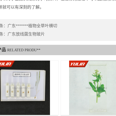
样就可以有深刻的了解。
条：
广东******植物全草叶横切
条：
广东放线菌生物玻片
产品
RELATED PRODU**