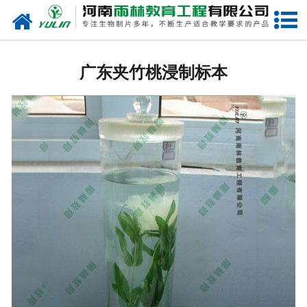
网站首页
广东生物玻片
广东夹竹桃浸制标本
-
广东植物切片
-
广东中草药切片
-
广东植物病理装片
-
广东动物切片
-
广东微生物切片
-
广东组织胚胎切片
-
广东人体病理切片