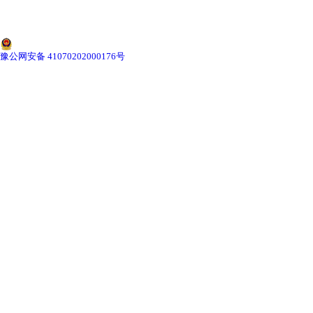
-
广东切片机与切片刀
-
广东切片盒
豫公网安备 41070202000176号
-
广东标本制作采集工具
-
广东微生物菌种
广东教学模型
-
广东骨骼模型
-
广东器官模型
-
广东医学教学模型
-
广东口腔教学模型