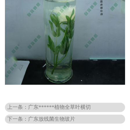
-
广东动物骨骼标本
-
广东组织胚胎标本
-
广东岩石矿物标本
-
广东解剖塑化标本
-
广东植物标本
-
广东植物原色覆膜标本
广东实验仪器
上一条：广东******植物全草叶横切
-
广东显微镜
下一条：广东放线菌生物玻片