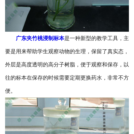
-
广东寄生虫切片
广东生物标本类
广东夹竹桃浸制标本
是一种新型的教学工具，主
-
广东植物浸制标本
要是用来帮助学生观察动物的生理，保留了真实态，
-
广东动植物包埋标本
外层是高度透明的高分子树脂，便于观察和保存，以
-
广东腊叶标本
往的标本在保存的时候需要定期更换药水，非常不方
-
广东昆虫标本
便。
-
广东动物剥制标本
-
广东中草药标本
-
广东畜牧兽医宏观标本