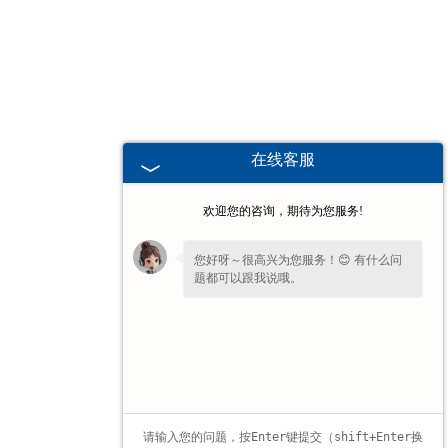
广东高校、职业技术院校教学
挂图
-
广东生科类
在线客服
-
广东畜牧养殖
欢迎您的咨询，期待为您服务!
-
广东病虫害
您好呀～很高兴为您服务！😊 有什么问
题都可以跟我说哦。
-
广东医学教学
-
广东传统医学类
-
广东中小学教学挂图
-
广东中小学教学投影片