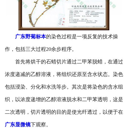
-
广东寄生虫切片
广东生物标本类
广东野菊标本
的染色过程是一项反复的技术操
-
广东植物浸制标本
作，包括三大过程20余步程序。
-
广东动植物包埋标本
首先将烘干的石蜡切片通过二甲苯脱蜡，在通过
-
广东腊叶标本
浓度递减的乙醇溶液，将组织还原至含水状态。染色
-
广东昆虫标本
包括浸染、分化和水洗等步。其次是将染色的含水组
-
广东动物剥制标本
织，以浓度递增的乙醇溶液脱水和二甲苯透明，这是
二次透明，切片透明的目的是使光纤透过，以便于在
-
广东中草药标本
广东显微镜
下观察。
-
广东畜牧兽医宏观标本