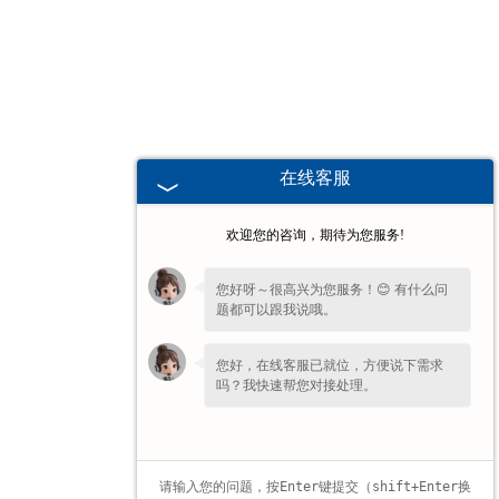
广东高校、职业技术院校教学
挂图
-
广东生科类
在线客服
-
广东畜牧养殖
欢迎您的咨询，期待为您服务!
-
广东病虫害
您好呀～很高兴为您服务！😊 有什么问
题都可以跟我说哦。
-
广东医学教学
您好，在线客服已就位，方便说下需求
-
广东传统医学类
吗？我快速帮您对接处理。
-
广东中小学教学挂图
-
广东中小学教学投影片