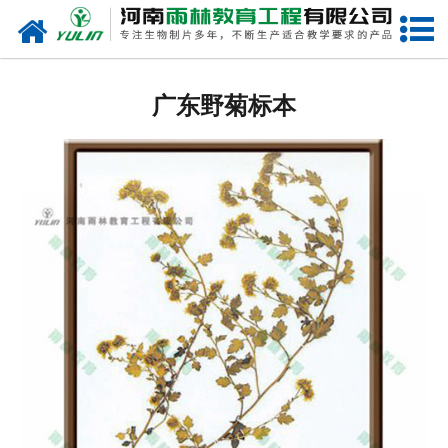
网站首页
广东生物玻片
广东野菊标本
-
广东植物切片
-
广东中草药切片
-
广东植物病理装片
-
广东动物切片
-
广东微生物切片
-
广东组织胚胎切片
-
广东人体病理切片