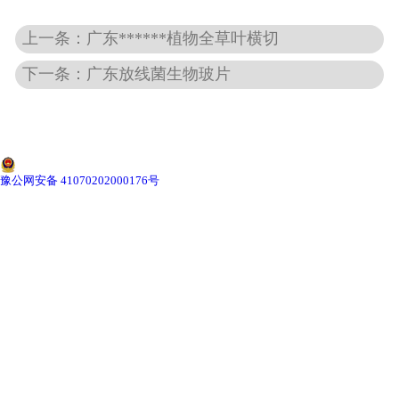
上一条：广东******植物全草叶横切
-
广东动物骨骼标本
下一条：广东放线菌生物玻片
-
广东组织胚胎标本
-
广东岩石矿物标本
-
广东解剖塑化标本
豫公网安备 41070202000176号
-
广东植物标本
-
广东植物原色覆膜标本
广东实验仪器
-
广东显微镜