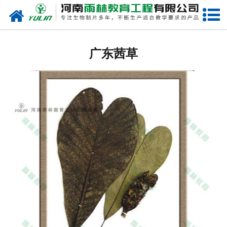
网站首页
广东生物玻片
广东茜草
-
广东植物切片
-
广东中草药切片
-
广东植物病理装片
-
广东动物切片
-
广东微生物切片
-
广东组织胚胎切片
-
广东人体病理切片