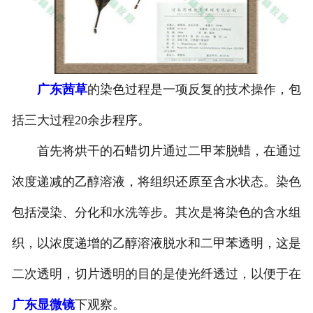
-
广东寄生虫切片
广东生物标本类
广东茜草
的染色过程是一项反复的技术操作，包
-
广东植物浸制标本
括三大过程20余步程序。
-
广东动植物包埋标本
首先将烘干的石蜡切片通过二甲苯脱蜡，在通过
-
广东腊叶标本
浓度递减的乙醇溶液，将组织还原至含水状态。染色
-
广东昆虫标本
包括浸染、分化和水洗等步。其次是将染色的含水组
-
广东动物剥制标本
织，以浓度递增的乙醇溶液脱水和二甲苯透明，这是
二次透明，切片透明的目的是使光纤透过，以便于在
-
广东中草药标本
广东显微镜
下观察。
-
广东畜牧兽医宏观标本