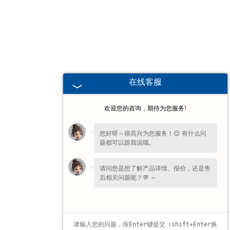
广东高校、职业技术院校教学
挂图
-
广东生科类
在线客服
-
广东畜牧养殖
欢迎您的咨询，期待为您服务!
-
广东病虫害
您好呀～很高兴为您服务！😊 有什么问
题都可以跟我说哦。
-
广东医学教学
请问您是想了解产品详情、报价，还是售
-
广东传统医学类
后相关问题呢？💬 ～
-
广东中小学教学挂图
-
广东中小学教学投影片