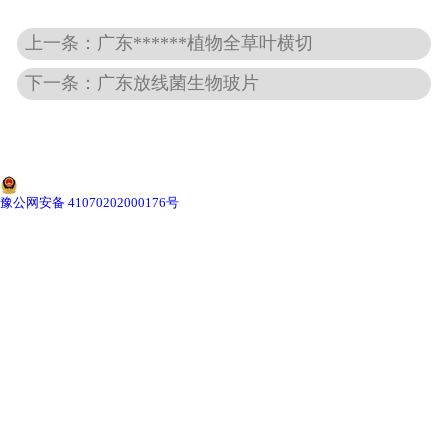
上一条：广东******植物全草叶横切
-
广东动物骨骼标本
下一条：广东放线菌生物玻片
-
广东组织胚胎标本
-
广东岩石矿物标本
-
广东解剖塑化标本
豫公网安备 41070202000176号
-
广东植物标本
-
广东植物原色覆膜标本
广东实验仪器
-
广东显微镜