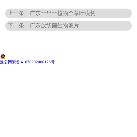
上一条：广东******植物全草叶横切
-
广东动物骨骼标本
下一条：广东放线菌生物玻片
-
广东组织胚胎标本
-
广东岩石矿物标本
-
广东解剖塑化标本
豫公网安备 41070202000176号
-
广东植物标本
-
广东植物原色覆膜标本
广东实验仪器
-
广东显微镜