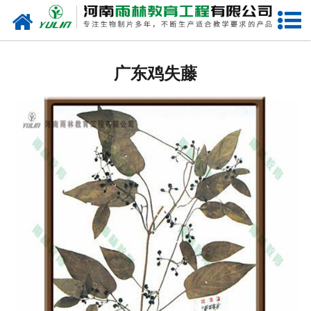
网站首页
广东生物玻片
广东鸡失藤
-
广东植物切片
-
广东中草药切片
-
广东植物病理装片
-
广东动物切片
-
广东微生物切片
-
广东组织胚胎切片
-
广东人体病理切片