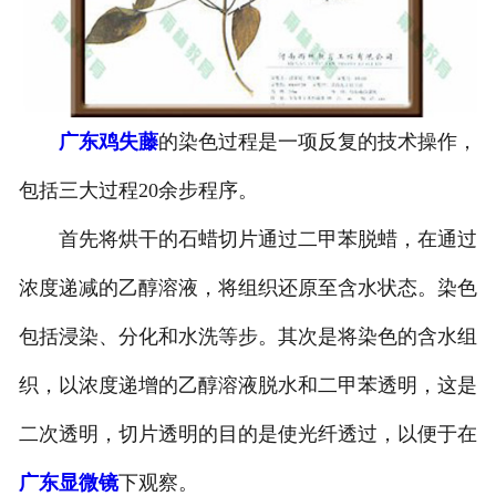
-
广东寄生虫切片
广东生物标本类
广东鸡失藤
的染色过程是一项反复的技术操作，
-
广东植物浸制标本
包括三大过程20余步程序。
-
广东动植物包埋标本
首先将烘干的石蜡切片通过二甲苯脱蜡，在通过
-
广东腊叶标本
浓度递减的乙醇溶液，将组织还原至含水状态。染色
-
广东昆虫标本
包括浸染、分化和水洗等步。其次是将染色的含水组
-
广东动物剥制标本
织，以浓度递增的乙醇溶液脱水和二甲苯透明，这是
二次透明，切片透明的目的是使光纤透过，以便于在
-
广东中草药标本
广东显微镜
下观察。
-
广东畜牧兽医宏观标本