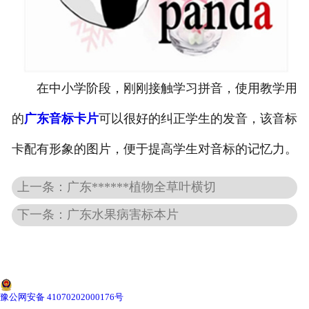
-
广东寄生虫切片
广东生物标本类
在中小学阶段，刚刚接触学习拼音，使用教学用
-
广东植物浸制标本
的
广东音标卡片
可以很好的纠正学生的发音，该音标
-
广东动植物包埋标本
卡配有形象的图片，便于提高学生对音标的记忆力。
-
广东腊叶标本
上一条：广东******植物全草叶横切
-
广东昆虫标本
下一条：广东水果病害标本片
-
广东动物剥制标本
-
广东中草药标本
豫公网安备 41070202000176号
-
广东畜牧兽医宏观标本