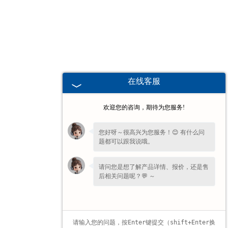
广东高校、职业技术院校教学
挂图
-
广东生科类
在线客服
-
广东畜牧养殖
欢迎您的咨询，期待为您服务!
-
广东病虫害
您好呀～很高兴为您服务！😊 有什么问
题都可以跟我说哦。
-
广东医学教学
请问您是想了解产品详情、报价，还是售
-
广东传统医学类
后相关问题呢？💬 ～
-
广东中小学教学挂图
-
广东中小学教学投影片