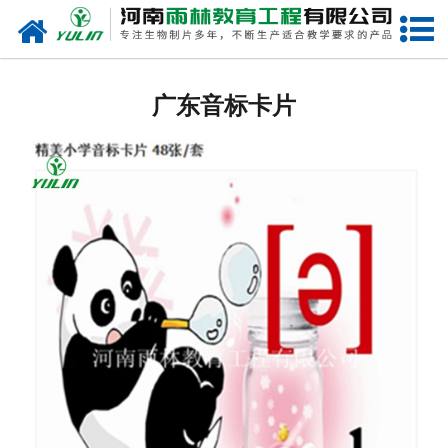
网站首页
广东生物玻片
广东音标卡片
-
广东植物切片
-
广东中草药切片
-
广东植物病理装片
-
广东动物切片
-
广东微生物切片
-
广东组织胚胎切片
-
广东人体病理切片