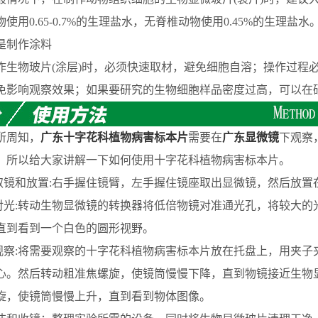
使用0.65-0.7%的生理盐水，无脊椎动物使用0.45%的生理盐水
制作涂料
物玻片(涂层)时，必须快速取材，避免细胞自溶；操作过程必
免影响观察效果；如果要研究的生物细胞样品密度过高，可以在
周知，
广东十字花科植物病害标本片
需要在
广东显微镜
下观察
。所以给大家讲解一下如何使用十字花科植物病害标本片。
镜和放置:右手握住镜臂，左手握住镜座取出显微镜，然后放置
光:转动生物显微镜的转换器将低倍物镜对准通光孔，将较大的
直到看到一个白色的圆形视野。
察:将需要观察的十字花科植物病害标本片放在托盘上，用夹子
心。然后转动粗准焦螺旋，使镜筒慢慢下降，直到物镜接近生物
旋，使镜筒慢慢上升，直到看到物体图像。