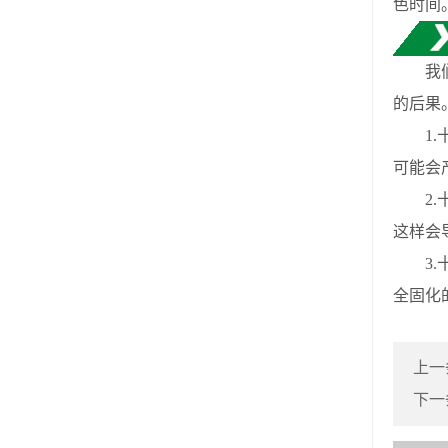
色时间
我们都
的后果
1.十
可能会
2.十
这样会
3.十
全固化
上一
下一