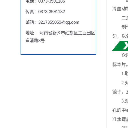
电话：0373-3591186
冷血动物
传真：0373-3591182
二是
邮箱：3217359059@qq.com
制作生
地址： 河南省新乡市红旗区工业园区
匀，以
道清路8号
众所
标本片
1.取
2.对
镜子，
3.观
孔的中
准焦螺