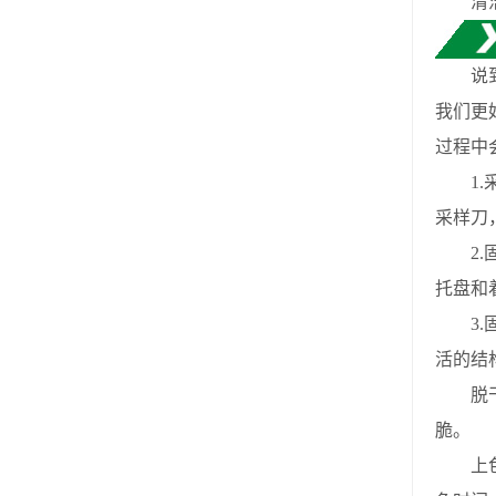
清洁和
说到十
我们更
过程中
1.采
采样刀
2.固
托盘和
3.固
活的结
脱干：
脆。
上色不