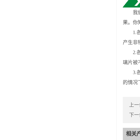
我们都
果。你
1.各
产生非
2.各
璃片被
3.各
的情况
上一
下一
相关