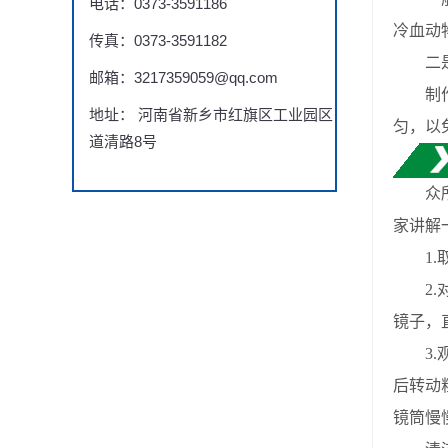
电话：0373-3591186
冷血动物
传真：0373-3591182
二是
邮箱：3217359059@qq.com
制作生
地址： 河南省新乡市红旗区工业园区
匀，以
道清路8号
众所周
家讲解
1.取
2.对
镜子，
3.观
后转动
镜筒慢