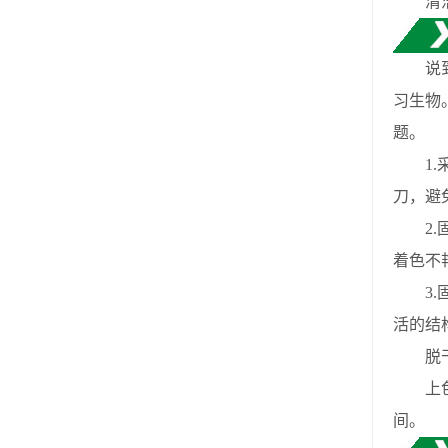
清洁和
说到各
习生物
题。
1.采
刀，避
2.固
着色不
3.固
活的结
脱干：
上色不
间。