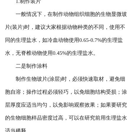
1.制作装片
一般情况下，在制作动物组织细胞的生物显微玻
-
广东动物骨骼标本
片(装片)时，建议大家根据动物种类的不同，使用不
-
广东组织胚胎标本
同的生理盐水，如冷血动物使用0.65-0.7%的生理盐
-
广东岩石矿物标本
水，无脊椎动物使用0.45%的生理盐水。
-
广东解剖塑化标本
二是制作涂料
-
广东植物标本
制作生物玻片(涂层)时，必须快速取材，避免细
-
广东植物原色覆膜标本
胞自溶；操作过程必须轻巧，以免细胞结构受损；涂
广东实验仪器
层厚度应适当均匀，以免影响观察效果；如果要研究
的生物细胞样品密度过高，可以在研究前用生理盐水
-
广东显微镜
适当稀释。