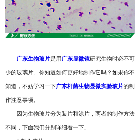
-
广东寄生虫切片
广东生物标本类
-
广东植物浸制标本
广东生物玻片
是用
广东显微镜
研究生物时必不可
-
广东动植物包埋标本
少的玻璃片。你知道如何更好地制作它吗？如果你不
-
广东腊叶标本
知道，不妨学习一下
广东杆菌生物显微实验玻片
的制
-
广东昆虫标本
作注意事项。
-
广东动物剥制标本
因为生物玻片分为装片和涂片，两者的制作方法
-
广东中草药标本
不同，下面我们分别详细看一下。
-
广东畜牧兽医宏观标本