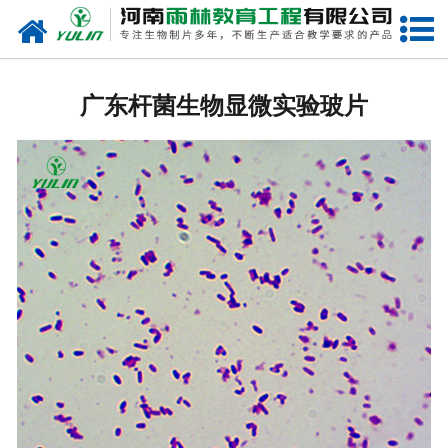
网站首页
广东生物玻片
广东杆菌生物显微实验玻片
-
广东植物切片
-
广东中草药切片
-
广东植物病理装片
-
广东动物切片
-
广东微生物切片
-
广东组织胚胎切片
-
广东人体病理切片