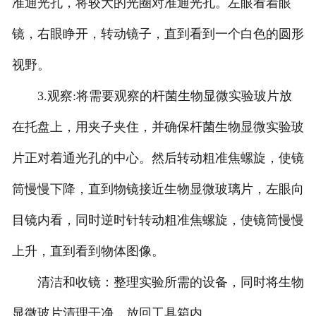
准通光孔，将较大的光圈对准通光孔。左眼看着眼
广东标本馆建设
镜，右眼睁开，转动镜子，直到看到一个白色的圆形
-
广东植物标本馆
视野。
-
广东动物标本馆
3.观察:将需要观察的杆菌生物显微实验玻片放
-
广东海洋生物标本馆
在托盘上，用夹子夹住，并确保杆菌生物显微实验玻
片正对着通光孔的中心。然后转动粗准焦螺旋，使镜
-
广东昆虫标本馆
筒慢慢下降，直到物镜接近生物显微玻璃片，左眼向
广东新鲜实验材料
目镜内看，同时逆时针转动粗准焦螺旋，使镜筒慢慢
-
广东植物实验材料
上升，直到看到物体图像。
-
广东微生物实验材料
清洁和收镜：整理实验所需的设备，同时将生物
-
广东动物实验材料
显微玻片清理干净，放回工具箱内。