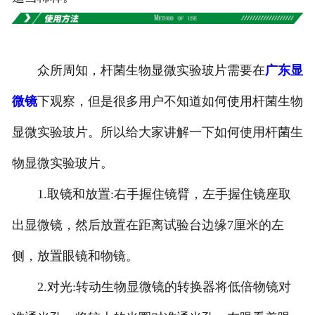
-
广东切片机与切片刀
-
广东切片盒
众所周知，杆菌生物显微实验玻片需要在
广东显
-
广东标本制作采集工具
微镜
下观察，但是很多用户不知道如何使用杆菌生物
-
广东微生物菌种
显微实验玻片。所以给大家讲解一下如何使用杆菌生
广东教学模型
物显微实验玻片。
-
广东骨骼模型
1.取镜和放置:右手握住镜臂，左手握住镜座取
-
广东器官模型
出显微镜，然后放置在距离试验台边缘7厘米的左
侧，放置眼镜和物镜。
-
广东医学教学模型
2.对光:转动生物显微镜的转换器将低倍物镜对
-
广东口腔教学模型