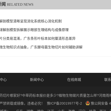
新闻
RELATED NEWS
解剖模型清晰呈现消化系统核心消化机制
球解剖模型拆解展示眼部生理结构与成像原理
片分类易混淆，广东条形叶标本如何厘清形态差异
微生物知识点抽象，广东酵母菌生物切片如何辅助讲解
中心
新闻中心
在线商城
联
26 中草药切片哪家好?中草药标本报价是多少?植物生物玻片质量怎么样?
，严禁转载或镜像，违者必究！
豫ICP备20019977号-2
豫公网安备 41