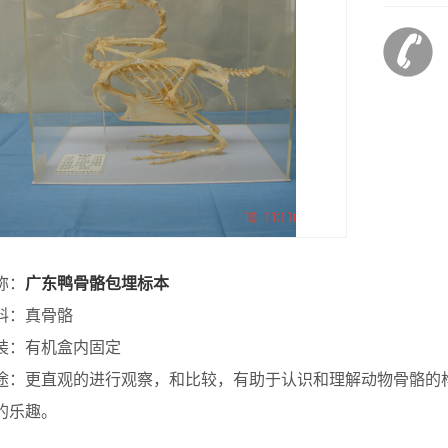
：
广东鸭骨骼包埋标本
：真骨骼
：有机盒内固定
更直观的进行观察，和比较，有助于认识和理解动物骨骼的构
的乐趣。