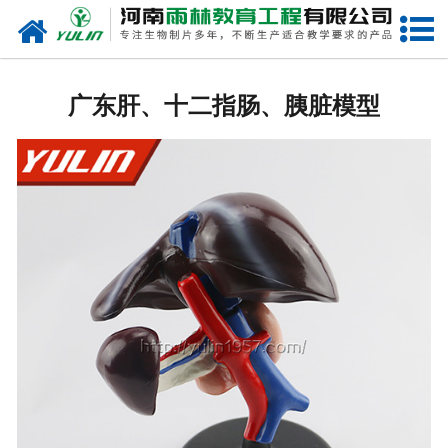
网站首页
广东生物玻片
广东肝、十二指肠、胰脏模型
-
广东植物切片
-
广东中草药切片
-
广东植物病理装片
-
广东动物切片
-
广东微生物切片
-
广东组织胚胎切片
-
广东人体病理切片