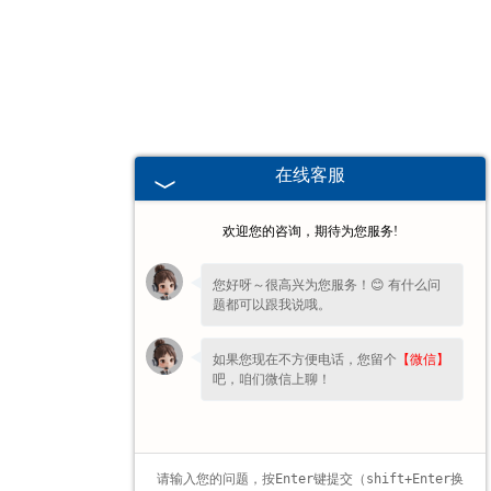
广东高校、职业技术院校教学
挂图
-
广东生科类
在线客服
-
广东畜牧养殖
欢迎您的咨询，期待为您服务!
-
广东病虫害
您好呀～很高兴为您服务！😊 有什么问
题都可以跟我说哦。
-
广东医学教学
如果您现在不方便电话，您留个
【微信】
-
广东传统医学类
吧，咱们微信上聊！
-
广东中小学教学挂图
-
广东中小学教学投影片