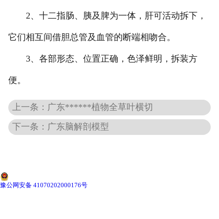
2、十二指肠、胰及脾为一体，肝可活动拆下，
-
广东动物骨骼标本
它们相互间借胆总管及血管的断端相吻合。
-
广东组织胚胎标本
3、各部形态、位置正确，色泽鲜明，拆装方
-
广东岩石矿物标本
便。
-
广东解剖塑化标本
上一条：广东******植物全草叶横切
-
广东植物标本
下一条：广东脑解剖模型
-
广东植物原色覆膜标本
广东实验仪器
豫公网安备 41070202000176号
-
广东显微镜