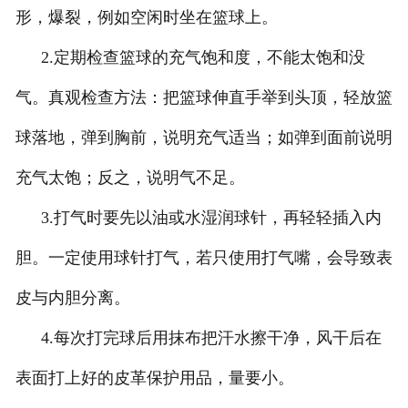
形，爆裂，例如空闲时坐在篮球上。
2.定期检查篮球的充气饱和度，不能太饱和没
气。真观检查方法：把篮球伸直手举到头顶，轻放篮
球落地，弹到胸前，说明充气适当；如弹到面前说明
充气太饱；反之，说明气不足。
3.打气时要先以油或水湿润球针，再轻轻插入内
胆。一定使用球针打气，若只使用打气嘴，会导致表
皮与内胆分离。
4.每次打完球后用抹布把汗水擦干净，风干后在
表面打上好的皮革保护用品，量要小。