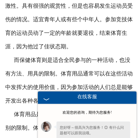
激性。具有很强的观赏性，但是也容易发生运动员受
伤的情况。适宜青年人或有些个中年人。参加竞技体
育的运动员动了一定的年龄就要退役，结束体育生
涯，因为他过了佳状态期。
而保健体育则是适合全民参与的一种活动，也没
有方法、用具的限制。体育用品通常可以在这些活动
中发挥大的使用价值，因为参加活动的人们总是能够
在线客服
开发出各种各样的新用法。
欢迎您的咨询，期待为您服务!
体育用品是适合全民使用的产品，没有年龄、性
别的限制。体育锻炼就是为了有一个健康的身体，但
您好呀～很高兴为您服务！😊 有什么问
题都可以跟我说哦。