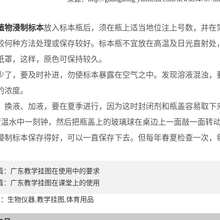
植物浸制标本
放入标本瓶后，须在瓶上适当地位注上号数，并在
较何种方法处理或保存较好。标本瓶不宜放在高温及日光直射处
纸罩，这样，原色可保持较久。
了，要及时补进，勿使标本暴露在空气之中。发现溶液混浊，
的浓度。
换液、加液，要在夏季进行，因为这时封闭剂和瓶盖容易取下
50度温水中一刻钟，然后把瓶盖上的玻璃球在桌边上一面敲一面转
制标本保存得好，可以一直保存下去。但每年春夏检查一次，
篇：
广东教学挂图在使用中的要求
篇：
广东教学挂图在课堂上的使用
：生物仪器,教学挂图,体育用品