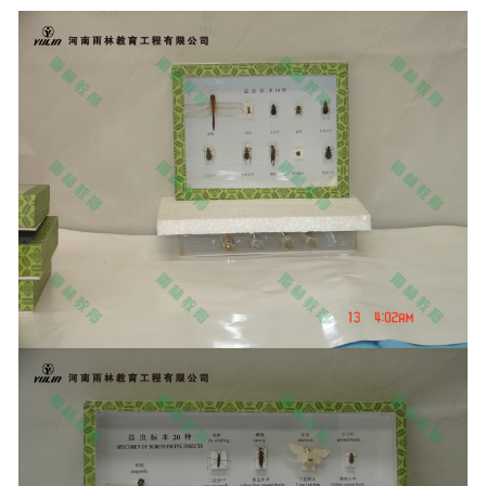
-
广东动物骨骼标本
-
广东组织胚胎标本
-
广东岩石矿物标本
-
广东解剖塑化标本
-
广东植物标本
-
广东植物原色覆膜标本
广东实验仪器
-
广东显微镜