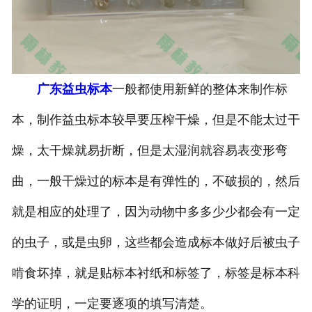
-
广东寄生虫切片
广东生物标本类
广东益虫标本
一般都使用新鲜的整体来制作标
-
广东植物浸制标本
本，制作益虫标本较早要压榨干燥，但是不能太过干
-
广东动植物包埋标本
燥，太干燥就易折断，但是太湿润就容易表变形弯
-
广东腊叶标本
曲，一般干燥过的标本是有弹性的，不破损的，然后
-
广东昆虫标本
就是相应的处理了，因为动物中多多少少都会有一定
-
广东动物剥制标本
的虫子，或是虫卵，这些都会造成标本做好后被虫子
啃食坏掉，就是贴标本衬纸和标签了，标签是标本科
-
广东中草药标本
学的证明，一定要逐项的填写清楚。
-
广东畜牧兽医宏观标本