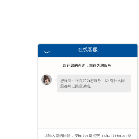
广东高校、职业技术院校教学
挂图
-
广东生科类
在线客服
-
广东畜牧养殖
欢迎您的咨询，期待为您服务!
-
广东病虫害
您好呀～很高兴为您服务！😊 有什么问
题都可以跟我说哦。
-
广东医学教学
您的
【手机】
多少？我稍后让业务经理给
-
广东传统医学类
您回电话！
-
广东中小学教学挂图
-
广东中小学教学投影片