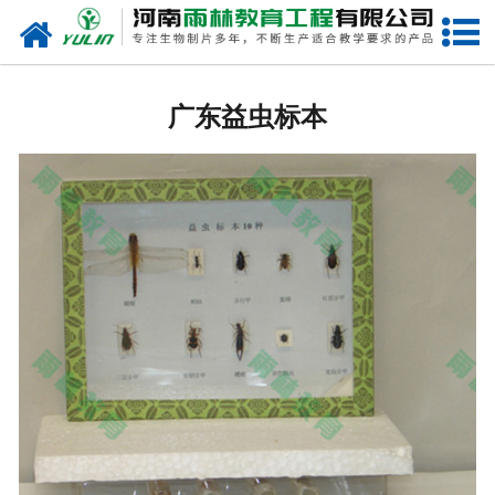
网站首页
广东生物玻片
广东益虫标本
-
广东植物切片
-
广东中草药切片
-
广东植物病理装片
-
广东动物切片
-
广东微生物切片
-
广东组织胚胎切片
-
广东人体病理切片