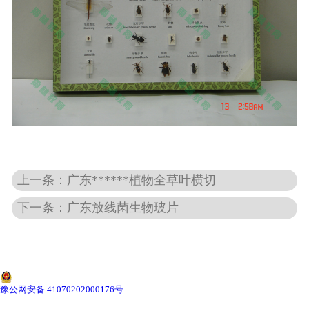
-
广东切片机与切片刀
-
广东切片盒
-
广东标本制作采集工具
-
广东微生物菌种
广东教学模型
上一条：广东******植物全草叶横切
-
广东骨骼模型
下一条：广东放线菌生物玻片
-
广东器官模型
-
广东医学教学模型
-
广东口腔教学模型
豫公网安备 41070202000176号