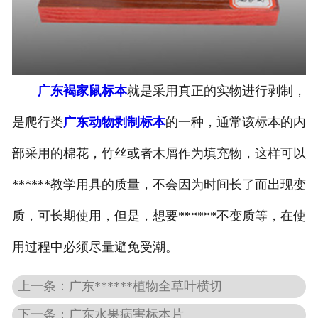
-
广东寄生虫切片
广东生物标本类
广东褐家鼠标本
就是采用真正的实物进行剥制，
-
广东植物浸制标本
是爬行类
广东动物剥制标本
的一种，通常该标本的内
-
广东动植物包埋标本
部采用的棉花，竹丝或者木屑作为填充物，这样可以
-
广东腊叶标本
******教学用具的质量，不会因为时间长了而出现变
-
广东昆虫标本
质，可长期使用，但是，想要******不变质等，在使
-
广东动物剥制标本
用过程中必须尽量避免受潮。
-
广东中草药标本
上一条：广东******植物全草叶横切
下一条：广东水果病害标本片
-
广东畜牧兽医宏观标本