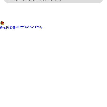
-
广东动物骨骼标本
-
广东组织胚胎标本
豫公网安备 41070202000176号
-
广东岩石矿物标本
-
广东解剖塑化标本
-
广东植物标本
-
广东植物原色覆膜标本
广东实验仪器
-
广东显微镜