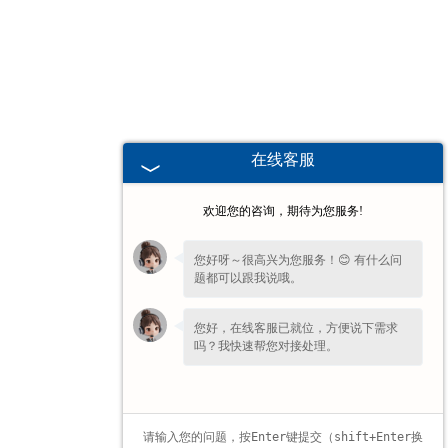
广东高校、职业技术院校教学
挂图
-
广东生科类
在线客服
-
广东畜牧养殖
欢迎您的咨询，期待为您服务!
-
广东病虫害
您好呀～很高兴为您服务！😊 有什么问
题都可以跟我说哦。
-
广东医学教学
您好，在线客服已就位，方便说下需求
-
广东传统医学类
吗？我快速帮您对接处理。
-
广东中小学教学挂图
-
广东中小学教学投影片