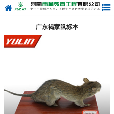
网站首页
广东生物玻片
广东褐家鼠标本
-
广东植物切片
-
广东中草药切片
-
广东植物病理装片
-
广东动物切片
-
广东微生物切片
-
广东组织胚胎切片
-
广东人体病理切片