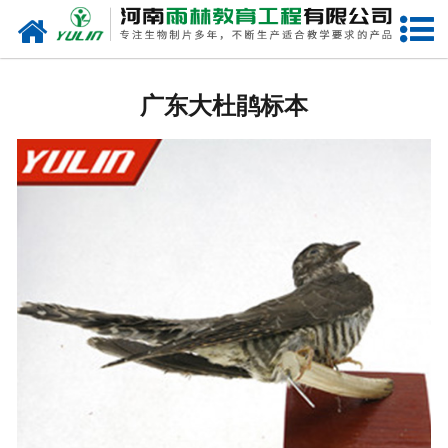
网站首页
广东生物玻片
广东大杜鹃标本
-
广东植物切片
-
广东中草药切片
-
广东植物病理装片
-
广东动物切片
-
广东微生物切片
-
广东组织胚胎切片
-
广东人体病理切片