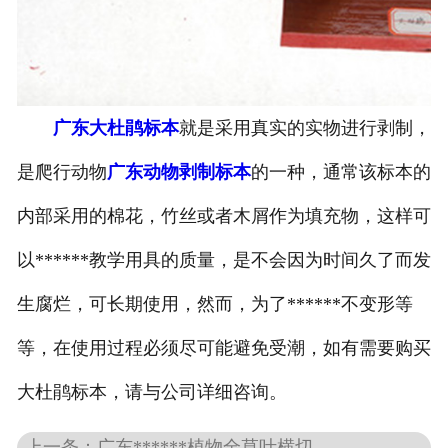
-
广东寄生虫切片
广东生物标本类
广东大杜鹃标本
就是采用真实的实物进行剥制，
-
广东植物浸制标本
是爬行动物
广东动物剥制标本
的一种，通常该标本的
-
广东动植物包埋标本
内部采用的棉花，竹丝或者木屑作为填充物，这样可
-
广东腊叶标本
以******教学用具的质量，是不会因为时间久了而发
-
广东昆虫标本
生腐烂，可长期使用，然而，为了******不变形等
-
广东动物剥制标本
等，在使用过程必须尽可能避免受潮，如有需要购买
大杜鹃标本，请与公司详细咨询。
-
广东中草药标本
-
广东畜牧兽医宏观标本
上一条：广东******植物全草叶横切