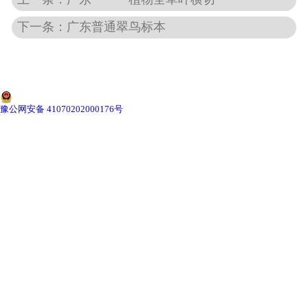
下一条：广东普通翠鸟标本
-
广东动物骨骼标本
-
广东组织胚胎标本
-
广东岩石矿物标本
豫公网安备 41070202000176号
-
广东解剖塑化标本
-
广东植物标本
-
广东植物原色覆膜标本
广东实验仪器
-
广东显微镜