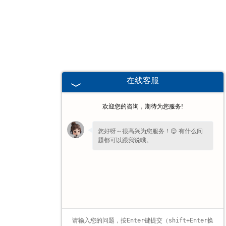
广东高校、职业技术院校教学
挂图
-
广东生科类
在线客服
-
广东畜牧养殖
欢迎您的咨询，期待为您服务!
-
广东病虫害
您好呀～很高兴为您服务！😊 有什么问
题都可以跟我说哦。
-
广东医学教学
-
广东传统医学类
-
广东中小学教学挂图
-
广东中小学教学投影片