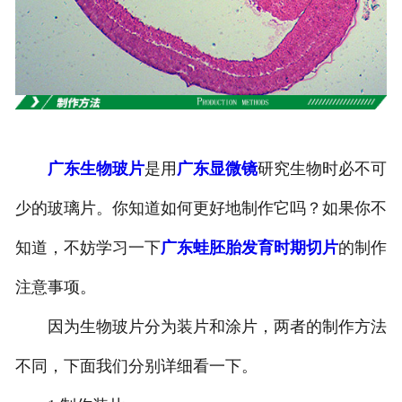
-
广东寄生虫切片
广东生物标本类
-
广东植物浸制标本
广东生物玻片
是用
广东显微镜
研究生物时必不可
-
广东动植物包埋标本
少的玻璃片。你知道如何更好地制作它吗？如果你不
-
广东腊叶标本
知道，不妨学习一下
广东蛙胚胎发育时期切片
的制作
-
广东昆虫标本
注意事项。
-
广东动物剥制标本
因为生物玻片分为装片和涂片，两者的制作方法
-
广东中草药标本
不同，下面我们分别详细看一下。
-
广东畜牧兽医宏观标本