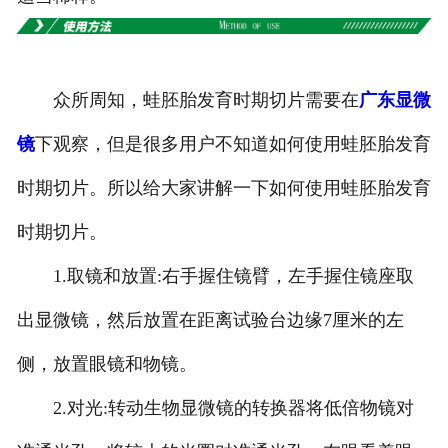
-
广东切片机与切片刀
-
广东切片盒
众所周知，蛙胚胎发育时期切片需要在
广东显微
-
广东标本制作采集工具
镜
下观察，但是很多用户不知道如何使用蛙胚胎发育
-
广东微生物菌种
时期切片。所以给大家讲解一下如何使用蛙胚胎发育
广东教学模型
时期切片。
-
广东骨骼模型
1.取镜和放置:右手握住镜臂，左手握住镜座取
-
广东器官模型
出显微镜，然后放置在距离试验台边缘7厘米的左
侧，放置眼镜和物镜。
-
广东医学教学模型
2.对光:转动生物显微镜的转换器将低倍物镜对
-
广东口腔教学模型