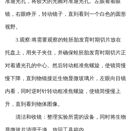
准通光孔，将较大的光圈对准通光孔。左眼看着眼
广东标本馆建设
镜，右眼睁开，转动镜子，直到看到一个白色的圆形
-
广东植物标本馆
视野。
-
广东动物标本馆
3.观察:将需要观察的蛙胚胎发育时期切片放在
-
广东海洋生物标本馆
托盘上，用夹子夹住，并确保蛙胚胎发育时期切片正
对着通光孔的中心。然后转动粗准焦螺旋，使镜筒慢
-
广东昆虫标本馆
慢下降，直到物镜接近生物显微玻璃片，左眼向目镜
广东新鲜实验材料
内看，同时逆时针转动粗准焦螺旋，使镜筒慢慢上
-
广东植物实验材料
升，直到看到物体图像。
-
广东微生物实验材料
清洁和收镜：整理实验所需的设备，同时将生物
-
广东动物实验材料
显微玻片清理干净，放回工具箱内。