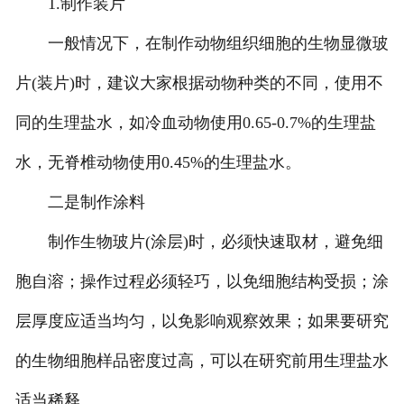
1.制作装片
一般情况下，在制作动物组织细胞的生物显微玻
-
广东动物骨骼标本
片(装片)时，建议大家根据动物种类的不同，使用不
-
广东组织胚胎标本
同的生理盐水，如冷血动物使用0.65-0.7%的生理盐
-
广东岩石矿物标本
水，无脊椎动物使用0.45%的生理盐水。
-
广东解剖塑化标本
二是制作涂料
-
广东植物标本
制作生物玻片(涂层)时，必须快速取材，避免细
-
广东植物原色覆膜标本
胞自溶；操作过程必须轻巧，以免细胞结构受损；涂
广东实验仪器
层厚度应适当均匀，以免影响观察效果；如果要研究
的生物细胞样品密度过高，可以在研究前用生理盐水
-
广东显微镜
适当稀释。