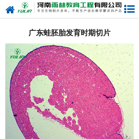
网站首页
广东生物玻片
广东蛙胚胎发育时期切片
-
广东植物切片
-
广东中草药切片
-
广东植物病理装片
-
广东动物切片
-
广东微生物切片
-
广东组织胚胎切片
-
广东人体病理切片